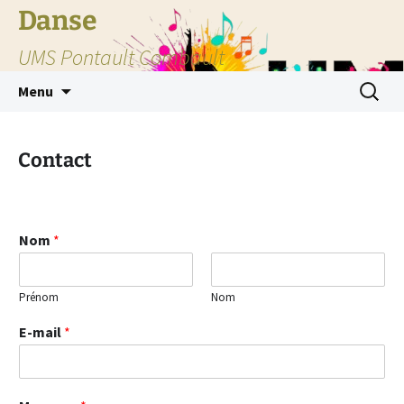
Danse
UMS Pontault Combault
Aller
Recherc
Menu
au
contenu
Contact
Nom
*
Prénom
Nom
E-mail
*